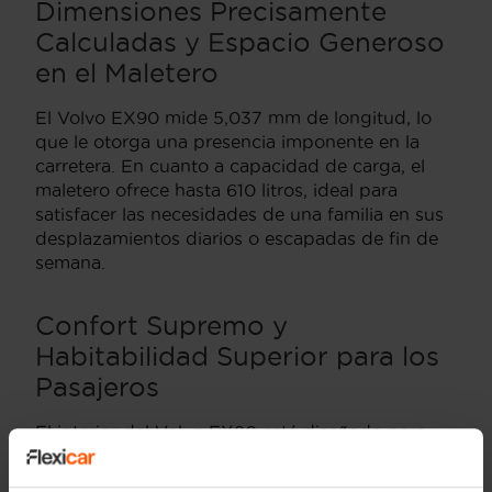
Dimensiones Precisamente
Calculadas y Espacio Generoso
en el Maletero
El Volvo EX90 mide 5,037 mm de longitud, lo
que le otorga una presencia imponente en la
carretera. En cuanto a capacidad de carga, el
maletero ofrece hasta 610 litros, ideal para
satisfacer las necesidades de una familia en sus
desplazamientos diarios o escapadas de fin de
semana.
Confort Supremo y
Habitabilidad Superior para los
Pasajeros
El interior del Volvo EX90 está diseñado para
ofrecer el máximo confort y espacio. Con una
capacidad para hasta siete pasajeros, este SUV