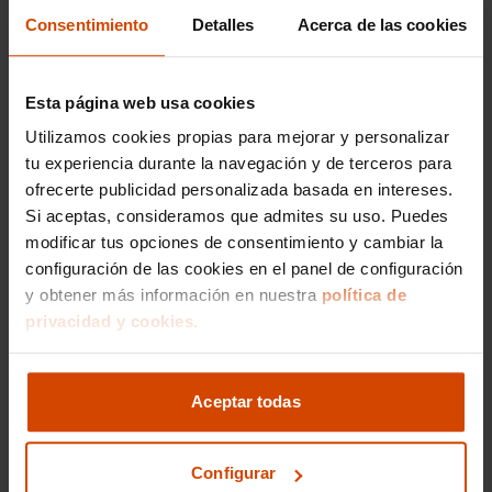
proporciona asientos espaciosos y ergonómicos.
Consentimiento
Detalles
Acerca de las cookies
Los materiales de alta calidad y el diseño
escandinavo garantizan un ambiente acogedor y
sofisticado.
Esta página web usa cookies
Utilizamos cookies propias para mejorar y personalizar
Seguridad de Vanguardia y
tu experiencia durante la navegación y de terceros para
Calificación EuroNCAP
ofrecerte publicidad personalizada basada en intereses.
Sobresaliente
Si aceptas, consideramos que admites su uso. Puedes
modificar tus opciones de consentimiento y cambiar la
La seguridad es una prioridad para Volvo, y el
configuración de las cookies en el panel de configuración
EX90 no es la excepción. Equipado con las
y obtener más información en nuestra
política de
últimas innovaciones en tecnología de seguridad
privacidad y cookies.
activa y pasiva, el EX90 ha obtenido una
calificación de cinco estrellas en las pruebas
EuroNCAP, lo que confirma su capacidad para
proteger a sus ocupantes en cualquier situación.
Aceptar todas
Explorando las Mejores
Configurar