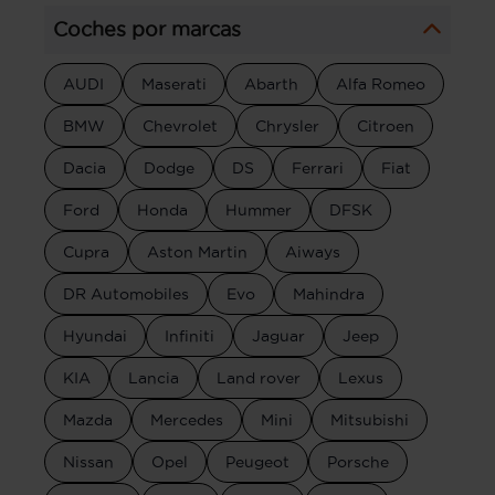
Coches por marcas
AUDI
Maserati
Abarth
Alfa Romeo
BMW
Chevrolet
Chrysler
Citroen
Dacia
Dodge
DS
Ferrari
Fiat
Ford
Honda
Hummer
DFSK
Cupra
Aston Martin
Aiways
DR Automobiles
Evo
Mahindra
Hyundai
Infiniti
Jaguar
Jeep
KIA
Lancia
Land rover
Lexus
Mazda
Mercedes
Mini
Mitsubishi
Nissan
Opel
Peugeot
Porsche