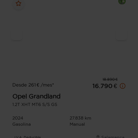
18.890 €
Desde 261 € /mes*
16.790 €
Opel
Grandland
1.2T XHT MT6 S/S GS
2024
27.838 km
Gasolina
Manual
Salamanca
I.V.A. Deducible