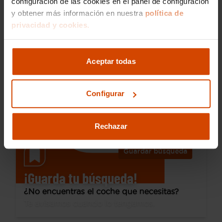
configuración de las cookies en el panel de configuración
y obtener más información en nuestra
política de
18.790 €
privacidad y cookies.
Desde 264 € /mes*
16.980 €
Opel
Grandland
Aceptar todas
1.2T XHT MT6 S/S GS
2024
28.997 km
Gasolina
Manual
Configurar
Albacete
I.V.A. Deducible
Rechazar
Guardar búsqueda
¡Guarda tu búsqueda!
¿No encuentras el coche que necesitas?
Te avisamos cuando lo tengamos.