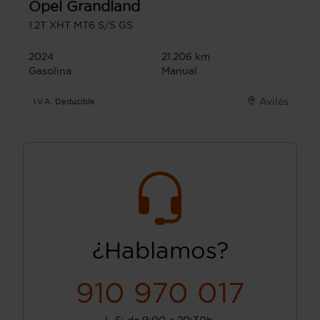
Opel
Grandland
1.2T XHT MT6 S/S GS
2024
21.206 km
Gasolina
Manual
Avilés
I.V.A. Deducible
¿Hablamos?
910 970 017