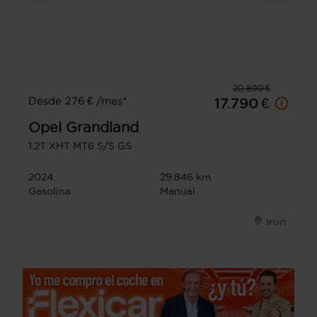
20.890 €
Desde 276 € /mes*
17.790 €
Opel
Grandland
1.2T XHT MT6 S/S GS
2024
29.846 km
Gasolina
Manual
Irún