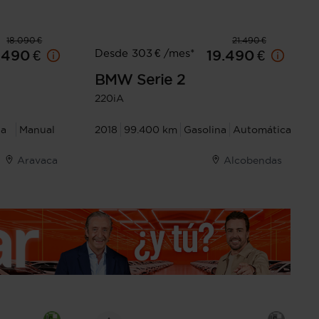
18.090 €
21.490 €
Desde 303 € /mes*
.490 €
19.490 €
BMW
Serie 2
220iA
na
Manual
2018
99.400 km
Gasolina
Automática
Aravaca
Alcobendas