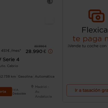
Flexica
te paga 
¡Vende tu coche con 
33.990 €
451 € /mes*
28.990 €
W
Serie 4
uto. Cabrio
62.738 km
Gasolina
Automática
Madrid -
Ir a tasación gr
I.V.A.
erta
Av.
Deducible
Andalucía