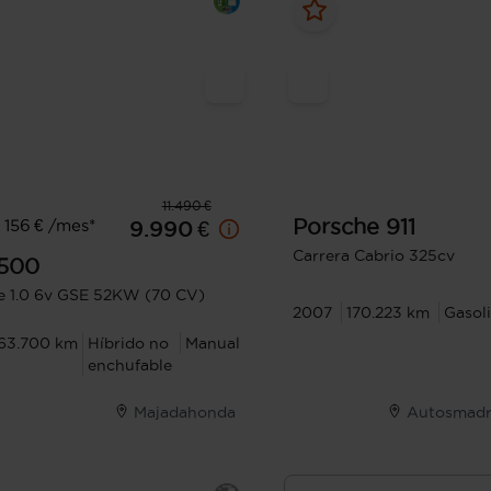
11.490 €
Porsche
911
156 € /mes*
9.990 €
Carrera Cabrio 325cv
500
 1.0 6v GSE 52KW (70 CV)
2007
170.223 km
Gasol
63.700 km
Híbrido no
Manual
enchufable
Majadahonda
Autosmadr