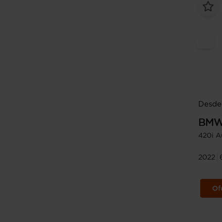
Desde 
BM
420i A
2022
Of