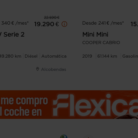
22.590 €
 340 € /mes*
Desde 241 € /mes*
19.290 €
15
W
Serie 2
Mini
Mini
COOPER CABRIO
49.280 km
Diésel
Automática
2019
61.144 km
Gasoli
Alcobendas