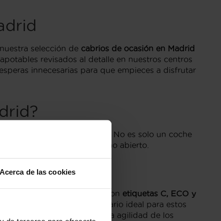
adrid
, nuestra selección de
cabrios de ocasión en Madrid
potables revisados al detalle en nuestros centros
esperas innecesarias para que empieces a disfrutar
drid?
por excelencia para la región. No es solo un coche
mo las sensaciones de un techo abierto.
Acerca de las cookies
 Madrid priorizamos modelos con
etiquetas C, ECO y
emás, Madrid ofrece el escenario ideal para estos
 el entorno de El Escorial. La agilidad de los
y de terceros para ofrecerte