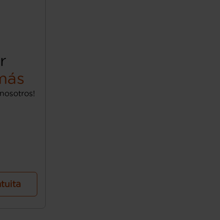
r
más
nosotros!
atuita