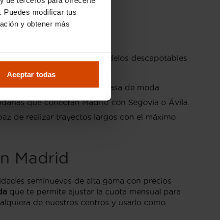
ona centro.
. Puedes modificar tus
ración y obtener más
aciones. Estos son los tres modelos descapotables
Aceptar todas
cia y con un diseño que nunca pasa de moda.
undarias que conectan Madrid con Segovia o Ávila.
z de realizar trayectos largos con el máximo
en Madrid
idades seminuevas de alta gama con precios
da
que te permite ajustar la cuota mensual para
ualquiera de nuestros centros y usarlo como