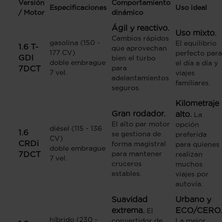
Versión
Comportamiento
Especificaciones
Uso ideal
/ Motor
dinámico
Ágil y reactivo.
Uso mixto.
Cambios rápidos
gasolina (150 -
El equilibrio
1.6 T-
que aprovechan
177 CV)
perfecto para
GDI
bien el turbo
doble embrague
el día a día y
7DCT
para
7 vel.
viajes
adelantamientos
familiares.
seguros.
Kilometraje
Gran rodador.
alto.
La
El alto par motor
opción
diésel (115 - 136
1.6
se gestiona de
preferida
CV)
CRDi
forma magistral
para quienes
doble embrague
7DCT
para mantener
realizan
7 vel.
cruceros
muchos
estables.
viajes por
autovía.
Suavidad
Urbano y
extrema.
ECO/CERO
El
híbrido (230 -
convertidor de
La mejor