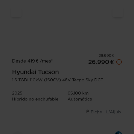
29.990 €
Desde 419 € /mes*
26.990 €
Hyundai
Tucson
1.6 TGDI 110kW (150CV) 48V Tecno Sky DCT
2025
65.100 km
Híbrido no enchufable
Automática
Elche - L'Aljub