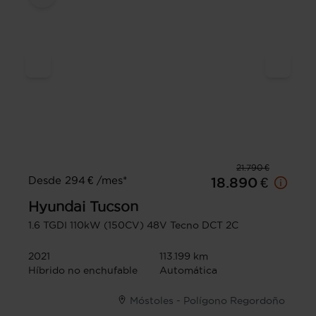
21.790 €
Desde 294 € /mes*
18.890 €
Hyundai
Tucson
1.6 TGDI 110kW (150CV) 48V Tecno DCT 2C
2021
113.199 km
Híbrido no enchufable
Automática
Móstoles - Polígono Regordoño