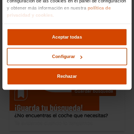
configuración de las cookies en el panel de configuración
y obtener más información en nuestra
política de
23.490 €
privacidad y cookies.
Desde 311 € /mes*
19.990 €
Hyundai
Tucson
Aceptar todas
1.6 CRDI 100kW (136CV) 48V Maxx DCT
2021
83.182 km
Híbrido no enchufable
Automática
Configurar
Barakaldo
Rechazar
Guardar búsqueda
¡Guarda tu búsqueda!
¿No encuentras el coche que necesitas?
Te avisamos cuando lo tengamos.