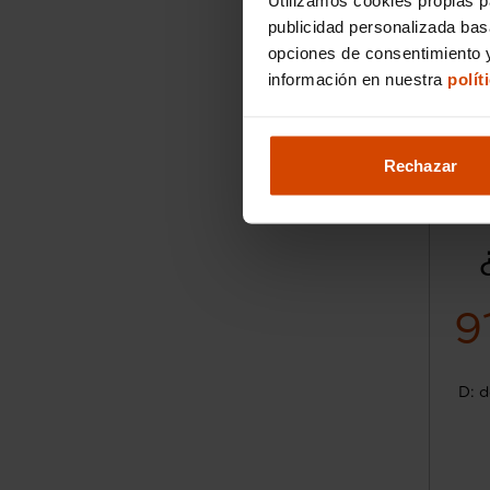
publicidad personalizada ba
opciones de consentimiento y
información en nuestra
polít
Rechazar
9
D: d