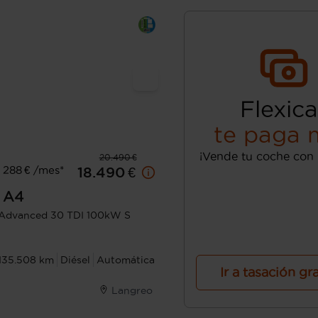
Flexica
te paga 
¡Vende tu coche con 
20.490 €
 288 € /mes*
18.490 €
A4
Advanced 30 TDI 100kW S
135.508 km
Diésel
Automática
Ir a tasación gr
Langreo