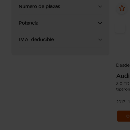
Número de plazas
Potencia
I.V.A. deducible
Desde
Audi
3.0 TD
tiptron
2017
O