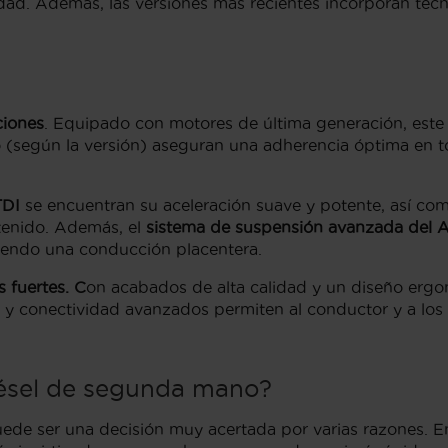
iudad. Además, las versiones más recientes incorporan te
ciones
. Equipado con motores de última generación, est
tro (según la versión) aseguran una adherencia óptima en 
TDI
se encuentran su aceleración suave y potente, así c
enido. Además, el
sistema de suspensión avanzada del A
ciendo una conducción placentera.
s fuertes. C
on acabados de alta calidad y un diseño ergon
 y conectividad avanzados permiten al conductor y a los
ésel de segunda mano?
ede ser una decisión muy acertada por varias razones. En