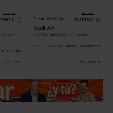
21.490 €
18.490 €
Desde 249 € /mes*
.990 €
15.990 €
Audi
A4
150CV) S
2.0 TDI 110kW (150CV) S tronic
2018
117.130 km
Diésel
Automática
Automática
Zamora
Pontevedra