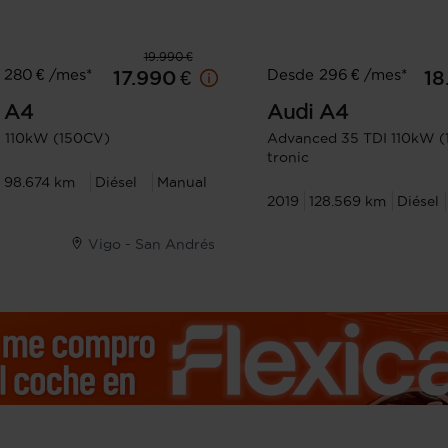
19.990 €
 280 € /mes*
Desde 296 € /mes*
17.990 €
18
A4
Audi
A4
I 110kW (150CV)
Advanced 35 TDI 110kW (
tronic
98.674 km
Diésel
Manual
2019
128.569 km
Diésel
Vigo - San Andrés