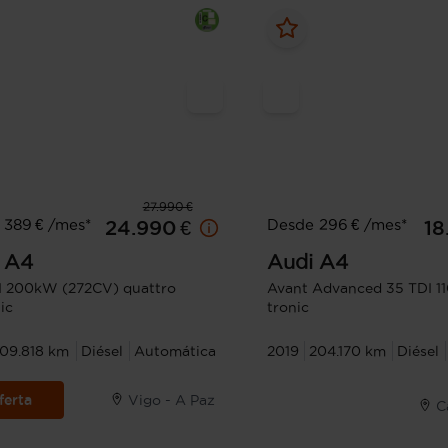
27.990 €
 389 € /mes*
Desde 296 € /mes*
24.990 €
18
A4
Audi
A4
I 200kW (272CV) quattro
Avant Advanced 35 TDI 1
ic
tronic
109.818 km
Diésel
Automática
2019
204.170 km
Diésel
ferta
Vigo - A Paz
C