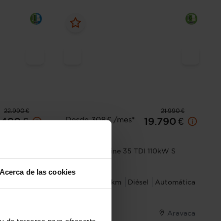
22.990 €
21.990 €
Desde 308 € /mes*
.490 €
19.790 €
Audi
A4
(136CV) S
Avant Black line 35 TDI 110kW S
tronic
Acerca de las cookies
Automática
2018
125.191 km
Diésel
Automática
Montes
Aravaca
y de terceros para ofrecerte