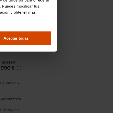
. Puedes modificar tus
ración y obtener más
Aceptar todas
22.990 €
.990 €
W quattro S
Automática
rid Leganés