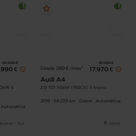
20.990 €
19.990 €
Desde 280 € /mes*
.990 €
17.970 €
Audi
A4
10kW S
2.0 TDI 110kW (150CV) S tronic
2018
59.239 km
Diésel
Automática
Automática
áceres - Sur
Jerez