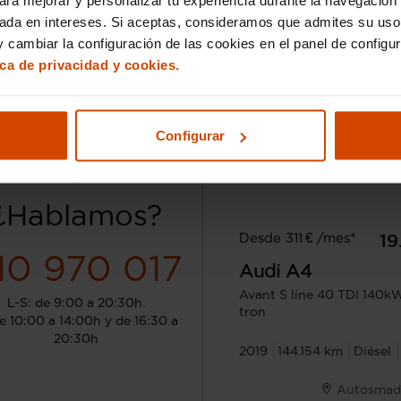
sada en intereses. Si aceptas, consideramos que admites su uso
 cambiar la configuración de las cookies en el panel de configu
ica de privacidad y cookies.
Configurar
¿Hablamos?
Desde 311 € /mes*
19
10 970 017
Audi
A4
Avant S line 40 TDI 140k
L-S: de 9:00 a 20:30h.
tron
e 10:00 a 14:00h y de 16:30 a
20:30h
2019
144.154 km
Diésel
Autosmad