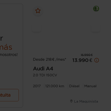
r
más
nosotros!
15.990 €
Desde 218 € /mes*
13.990 €
Audi
A4
2.0 TDI 150CV
2017
121.000 km
Diésel
Manual
atuita
La Maquinista