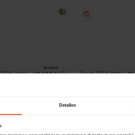
19.490 €
 272 € /mes*
Desde 303 € /mes*
17.490 €
19
A4
Audi
A4
 Advanced 30 TDI 90kW S
Advanced 30 TDI 100kW 
tronic
Detalles
127.000 km
Diésel
Automática
2021
95.846 km
Diésel
Sevilla - 
s
I.V.A. Deducible
Jerez
Sierra
ara mejorar y personalizar tu experiencia durante la navegación 