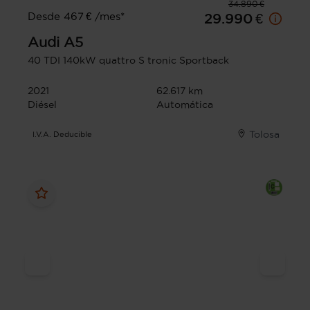
34.890 €
Desde 467 € /mes*
29.990 €
Audi
A5
40 TDI 140kW quattro S tronic Sportback
2021
62.617 km
Diésel
Automática
Tolosa
I.V.A. Deducible