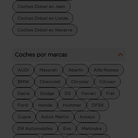
Coches Diésel en Jaén
Coches Diésel en Lleida
Coches Diésel en Navarra
Coches por marcas
AUDI
Maserati
Abarth
Alfa Romeo
BMW
Chevrolet
Chrysler
Citroen
Dacia
Dodge
DS
Ferrari
Fiat
Ford
Honda
Hummer
DFSK
Cupra
Aston Martin
Aiways
DR Automobiles
Evo
Mahindra