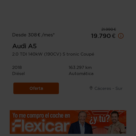
21.990 €
Desde 308 € /mes*
19.790 €
Audi
A5
2.0 TDI 140kW (190CV) S tronic Coupé
2018
163.297 km
Diésel
Automática
Oferta
Cáceres - Sur