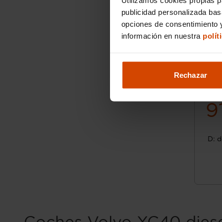
publicidad personalizada ba
opciones de consentimiento y
información en nuestra
polít
Rechazar
9
D: d
Coches Volvo XC40 dies