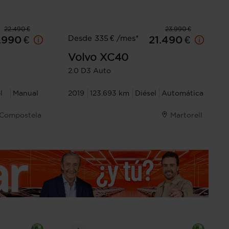
22.490 €
23.990 €
Desde 335 € /mes*
.990 €
21.490 €
Volvo
XC40
2.0 D3 Auto
l
Manual
2019
123.693 km
Diésel
Automática
 Compostela
Martorell