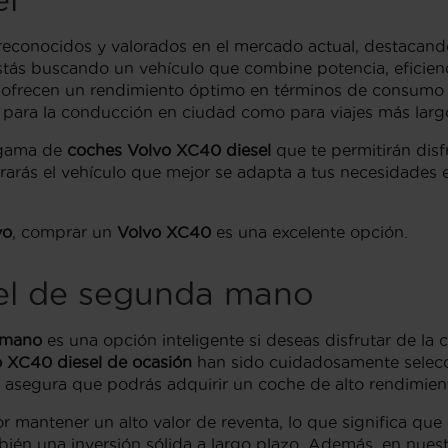
conocidos y valorados en el mercado actual, destacand
estás buscando un vehículo que combine potencia, eficienc
o ofrecen un rendimiento óptimo en términos de consumo
o para la conducción en ciudad como para viajes más larg
a gama de
coches Volvo XC40 diesel
que te permitirán disf
arás el vehículo que mejor se adapta a tus necesidades 
vo
, comprar un
Volvo XC40
es una excelente opción.
el de segunda mano
 mano
es una opción inteligente si deseas disfrutar de la 
 XC40 diesel de ocasión
han sido cuidadosamente selecci
 asegura que podrás adquirir un coche de alto rendimien
r mantener un alto valor de reventa, lo que significa que
mbién una inversión sólida a largo plazo. Además, en nue