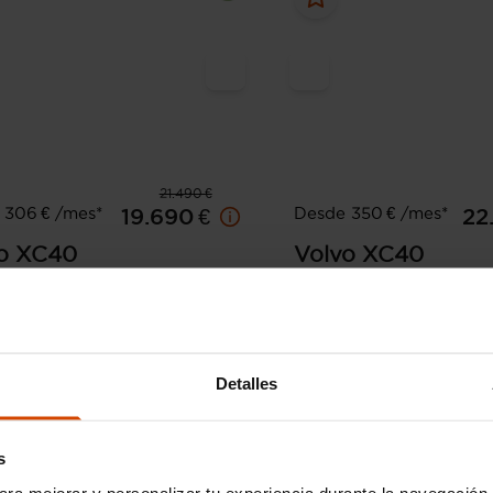
21.490 €
 306 € /mes*
Desde 350 € /mes*
19.690 €
22
o
XC40
Volvo
XC40
 AWD Business Plus Auto
2.0 D3 Auto
134.150 km
Diésel
Automática
2020
85.443 km
Diésel
ma de Mallorca - Gremi des
Detalles
ters
Alcal
s
ara mejorar y personalizar tu experiencia durante la navegación 