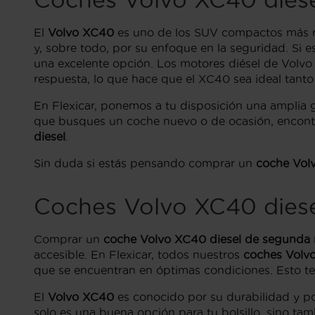
El
Volvo XC40
es uno de los SUV compactos más re
y, sobre todo, por su enfoque en la seguridad. Si 
una excelente opción. Los motores diésel de Volv
respuesta, lo que hace que el XC40 sea ideal tant
En Flexicar, ponemos a tu disposición una ampli
que busques un coche nuevo o de ocasión, encontr
diesel
.
Sin duda si estás pensando comprar un
coche Vol
Coches Volvo XC40 dies
Comprar un
coche Volvo XC40 diesel de segunda
accesible. En Flexicar, todos nuestros
coches Volvo
que se encuentran en óptimas condiciones. Esto te
El
Volvo XC40
es conocido por su durabilidad y po
solo es una buena opción para tu bolsillo, sino ta