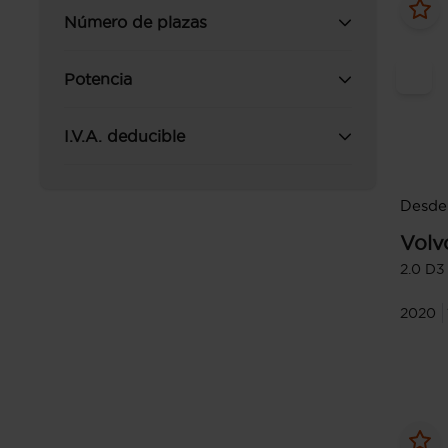
Número de plazas
Potencia
I.V.A. deducible
Desde
Volv
2.0 D3
2020