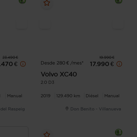
23.490 €
19.990 €
Desde 280 € /mes*
.470 €
17.990 €
Volvo
XC40
2.0 D3
l
Manual
2019
129.490 km
Diésel
Manual
 del Raspeig
Don Benito - Villanueva