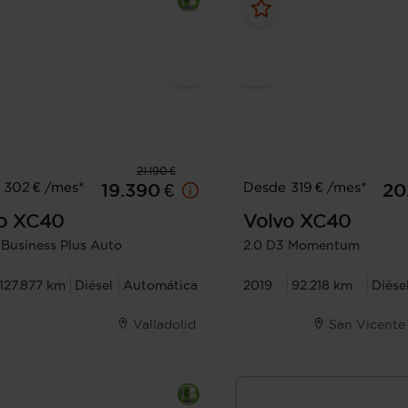
21.190 €
 302 € /mes*
Desde 319 € /mes*
19.390 €
20
o
XC40
Volvo
XC40
 Business Plus Auto
2.0 D3 Momentum
127.877 km
Diésel
Automática
2019
92.218 km
Diése
Valladolid
San Vicente