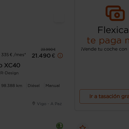
Flexica
te paga 
¡Vende tu coche con 
23.990 €
 335 € /mes*
21.490 €
o
XC40
 R-Design
98.388 km
Diésel
Manual
Ir a tasación gr
Vigo - A Paz