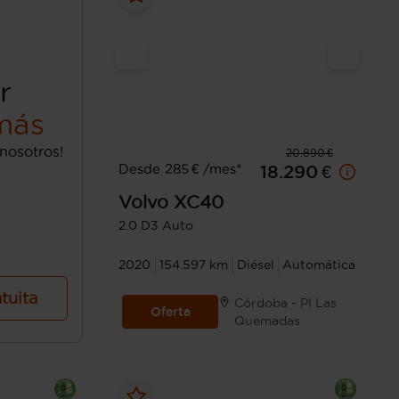
r
más
nosotros!
20.890 €
Desde 285 € /mes*
18.290 €
Volvo
XC40
2.0 D3 Auto
2020
154.597 km
Diésel
Automática
atuita
Córdoba - PI Las
Oferta
Quemadas