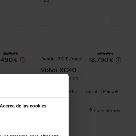
25.790 €
20.990 €
Desde 292 € /mes*
.490 €
18.790 €
Volvo
XC40
2.0 D3 Inscription
Automática
2019
115.759 km
Diésel
Manual
Acerca de las cookies
á de Henares
Fuenlabrada
y de terceros para ofrecerte