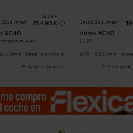
24.490 €
 335 € /mes*
Desde 311 € /mes*
21.490 €
19
o
XC40
Volvo
XC40
3 Momentum Auto
2.0 D3
121.650 km
Diésel
Automática
2019
129.301 km
Diése
Alcalá de Henares
Santiago de