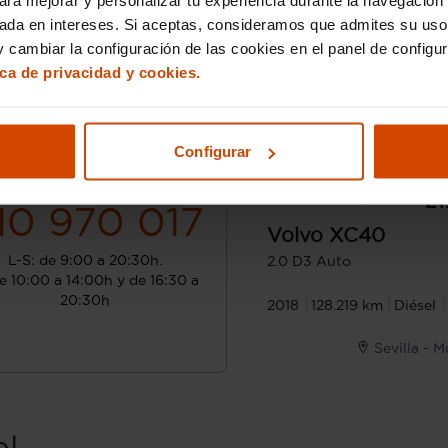
sada en intereses. Si aceptas, consideramos que admites su uso
 cambiar la configuración de las cookies en el panel de configu
ica de privacidad y cookies.
Configurar
¿Hablamos?
Desde 342 € /mes*
21
10 970 017
Volvo
XC40
L-S: de 9:00 a 20:30h.
2.0 D3 Auto
e 10:00 a 14:00h y de 16:30 a
20:30h
2018
128.219 km
Diésel
Sevilla - 
el