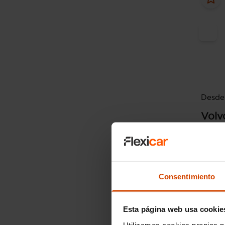
Desde
Volv
2.0 D4
2020
Pal
Consentimiento
Fus
Esta página web usa cookie
Utilizamos cookies propias p