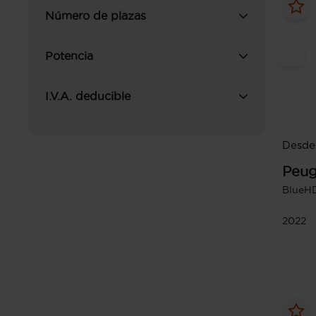
Número de plazas
Potencia
I.V.A. deducible
Desde 
Peug
BlueHD
2022