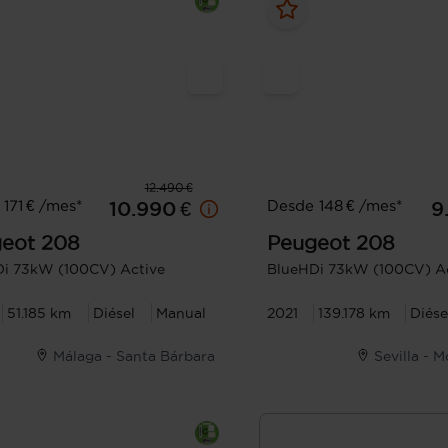
12.490 €
171 € /mes*
Desde 148 € /mes*
10.990 €
9
eot
208
Peugeot
208
i 73kW (100CV) Active
BlueHDi 73kW (100CV) Ac
51.185 km
Diésel
Manual
2021
139.178 km
Diése
Málaga - Santa Bárbara
Sevilla - 