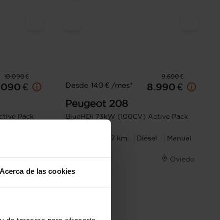
10.090 €
9.690 €
Desde 140 € /mes*
.090 €
8.990 €
Peugeot
208
tive Pack
BlueHDi 73kW (100CV) Active Pack
el
Manual
2021
138.777 km
Diésel
Manual
Oviedo
Oviedo
Acerca de las cookies
y de terceros para ofrecerte