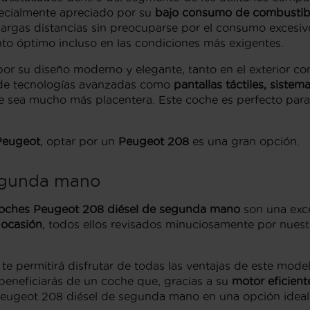
pecialmente apreciado por su
bajo consumo de combustib
largas distancias sin preocuparse por el consumo excesiv
to óptimo incluso en las condiciones más exigentes.
r su diseño moderno y elegante, tanto en el exterior como
o de tecnologías avanzadas como
pantallas táctiles, siste
e sea mucho más placentera. Este coche es perfecto para
Peugeot
, optar por un
Peugeot 208
es una gran opción.
egunda mano
oches Peugeot 208 diésel de segunda mano
son una exce
 ocasión
, todos ellos revisados minuciosamente por nuest
te permitirá disfrutar de todas las ventajas de este mod
 beneficiarás de un coche que, gracias a su
motor eficient
al Peugeot 208 diésel de segunda mano en una opción idea