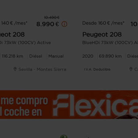
10.490 €
 140 € /mes*
Desde 160 € /mes*
8.990 €
10
eot
208
Peugeot
208
i 73kW (100CV) Active
BlueHDi 73kW (100CV) Al
116.218 km
Diésel
Manual
2020
69.890 km
Diés
Sevilla - Montes Sierra
C
I.V.A. Deducible