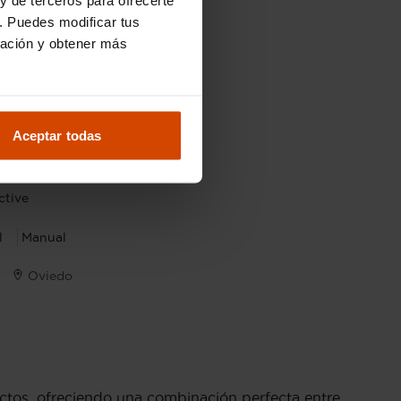
. Puedes modificar tus
ración y obtener más
11.190 €
Aceptar todas
.790 €
ctive
l
Manual
Oviedo
ctos, ofreciendo una combinación perfecta entre