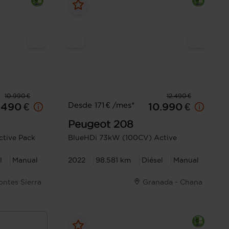
10.990 €
12.490 €
Desde 171 € /mes*
.490 €
10.990 €
Peugeot
208
tive Pack
BlueHDi 73kW (100CV) Active
l
Manual
2022
98.581 km
Diésel
Manual
Montes Sierra
Granada - Chana