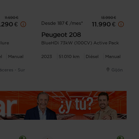
11.590 €
13.990 €
Desde 187 € /mes*
.290 €
11.990 €
Peugeot
208
lure
BlueHDi 73kW (100CV) Active Pack
el
Manual
2023
51.010 km
Diésel
Manual
áceres - Sur
Gijón