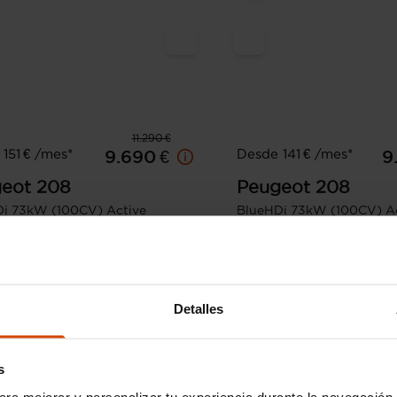
11.290 €
151 € /mes*
Desde 141 € /mes*
9.690 €
9
eot
208
Peugeot
208
i 73kW (100CV) Active
BlueHDi 73kW (100CV) Ac
57.838 km
Diésel
Manual
2021
130.000 km
Diés
Badajoz
Detalles
s
ara mejorar y personalizar tu experiencia durante la navegación 