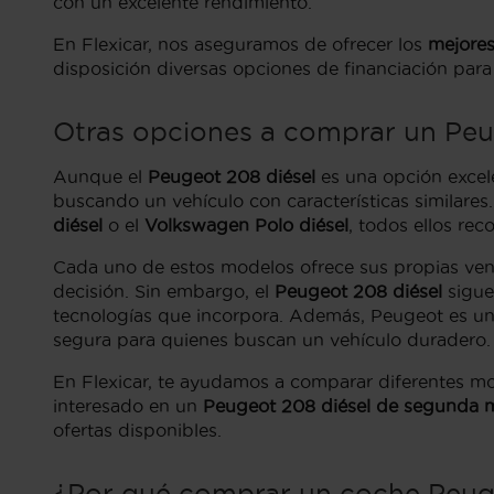
con un excelente rendimiento.
En Flexicar, nos aseguramos de ofrecer los
mejores
disposición diversas opciones de financiación pa
Otras opciones a comprar un Peu
Aunque el
Peugeot 208 diésel
es una opción excele
buscando un vehículo con características similare
diésel
o el
Volkswagen Polo diésel
, todos ellos rec
Cada uno de estos modelos ofrece sus propias ven
decisión. Sin embargo, el
Peugeot 208 diésel
sigue
tecnologías que incorpora. Además, Peugeot es u
segura para quienes buscan un vehículo duradero.
En Flexicar, te ayudamos a comparar diferentes mo
interesado en un
Peugeot 208 diésel de segunda 
ofertas disponibles.
¿Por qué comprar un coche Peuge