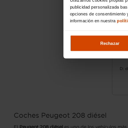
publicidad personalizada ba
opciones de consentimiento y
información en nuestra
polít
Rechazar
9
D: d
Coches Peugeot 208 diésel
El
Peugeot 208 diésel
es uno de los vehículos más 