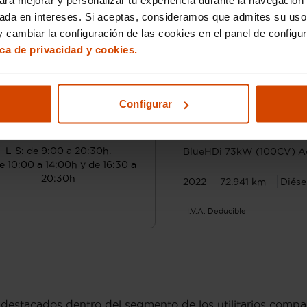
sada en intereses. Si aceptas, consideramos que admites su uso
 cambiar la configuración de las cookies en el panel de configu
ica de privacidad y cookies.
¿Hablamos?
Configurar
Desde 152 € /mes*
9
10 970 017
Peugeot
208
L-S: de 9:00 a 20:30h.
BlueHDi 73kW (100CV) A
e 10:00 a 14:00h y de 16:30 a
20:30h
2022
72.941 km
Diése
I.V.A. Deducible
destacados dentro del segmento de los utilitarios compa