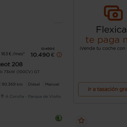
Flexica
te paga 
¡Vende tu coche con 
12.490 €
163 € /mes*
10.490 €
eot
208
Di 73kW (100CV) GT
90.369 km
Diésel
Manual
Ir a tasación gr
A Coruña - Parque de Vioño