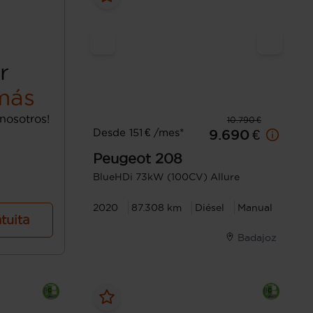
r
más
nosotros!
10.790 €
Desde 151 € /mes*
9.690 €
Peugeot
208
BlueHDi 73kW (100CV) Allure
2020
87.308 km
Diésel
Manual
atuita
Badajoz