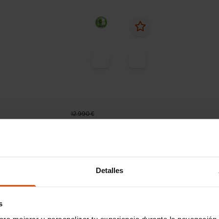
12.990 €
184 € /mes*
Desde 176 € /mes*
11.790 €
1
oen
C3
Citroen
C3
ch 81KW (110CV) S&S Shine
PureTech 81KW (110CV) S
EAT6
Detalles
39.646 km
Gasolina
Automática
2023
39.470 km
Gasolin
s
Illescas
Deducible
I.V.A. Deducible
ara mejorar y personalizar tu experiencia durante la navegación 