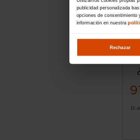
publicidad personalizada ba
opciones de consentimiento y
información en nuestra
polít
Rechazar
9
D: d