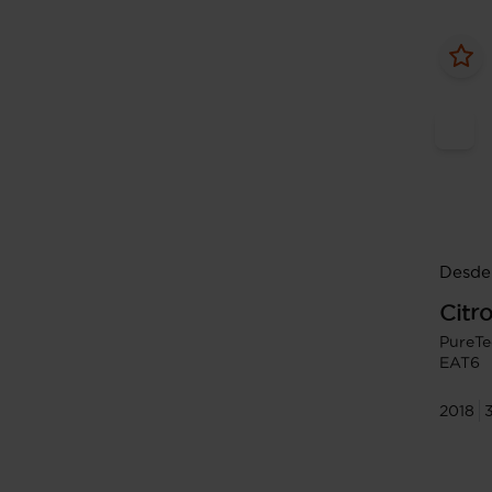
Desde 
Citr
PureTe
EAT6
2018