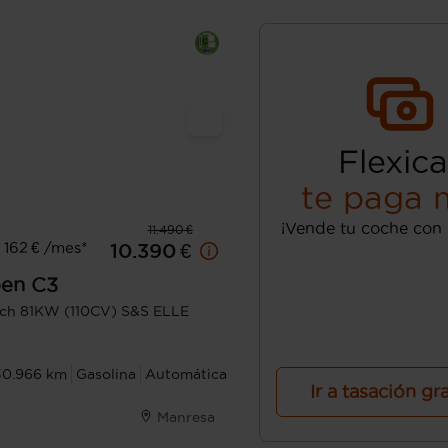
Flexica
te paga 
¡Vende tu coche con 
11.490 €
162 € /mes*
10.390 €
oen
C3
ch 81KW (110CV) S&S ELLE
30.966 km
Gasolina
Automática
Ir a tasación gr
Manresa