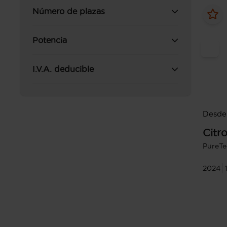
Número de plazas
Potencia
I.V.A. deducible
Desde
Citr
PureTe
2024