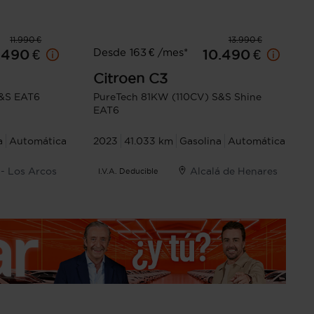
11.990 €
13.990 €
Desde 163 € /mes*
.490 €
10.490 €
Citroen
C3
S&S EAT6
PureTech 81KW (110CV) S&S Shine
EAT6
a
Automática
2023
41.033 km
Gasolina
Automática
 - Los Arcos
Alcalá de Henares
I.V.A. Deducible