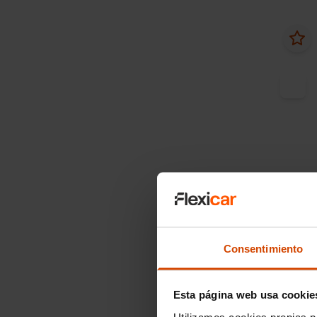
Desde 
Citr
PureTe
EAT6
Consentimiento
2023
Esta página web usa cookie
I.V.A. 
Utilizamos cookies propias p