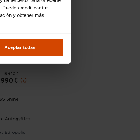
. Puedes modificar tus
ración y obtener más
Aceptar todas
15.490 €
.990 €
&S Shine
a
Automática
as Európolis