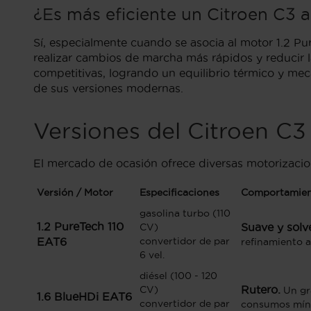
¿Es más eficiente un Citroen C3 
Sí, especialmente cuando se asocia al motor 1.2 Pu
realizar cambios de marcha más rápidos y reducir l
competitivas, logrando un equilibrio térmico y mec
de sus versiones modernas.
Versiones del Citroen C3
El mercado de ocasión ofrece diversas motorizacio
Versión / Motor
Especificaciones
Comportamien
gasolina turbo (110
1.2 PureTech 110
Suave y solv
CV)
EAT6
convertidor de par
refinamiento a
6 vel.
diésel (100 - 120
Rutero.
CV)
Un gr
1.6 BlueHDi EAT6
convertidor de par
consumos mín