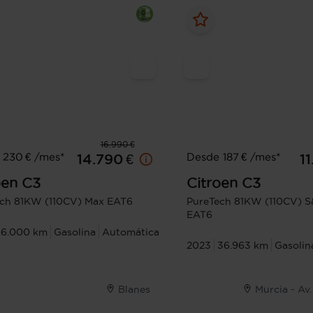
16.990 €
 230 € /mes*
Desde 187 € /mes*
14.790 €
1
oen
C3
Citroen
C3
ch 81KW (110CV) Max EAT6
PureTech 81KW (110CV) S
EAT6
16.000 km
Gasolina
Automática
2023
36.963 km
Gasolin
Blanes
Murcia - Av.