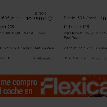
12.790 €
168 € /mes*
Desde 163 € /mes*
10.790 €
10
oen
C3
Citroen
C3
ch 81KW (110CV) S&S Shine
PureTech 81KW (110CV) 
Feel Pack
42.527 km
Gasolina
Automática
2022
85.593 km
Gasolin
Albacete
Sevilla
Deducible
I.V.A. Deducible