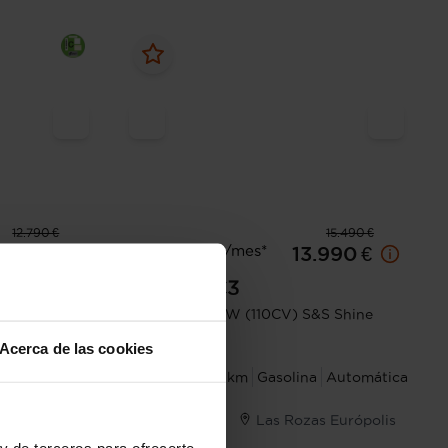
12.790 €
15.490 €
Desde 218 € /mes*
1.290 €
13.990 €
Citroen
C3
&S Shine
PureTech 81KW (110CV) S&S Shine
EAT6
Acerca de las cookies
a
Automática
2023
32.962 km
Gasolina
Automática
Illescas
Las Rozas Európolis
y de terceros para ofrecerte