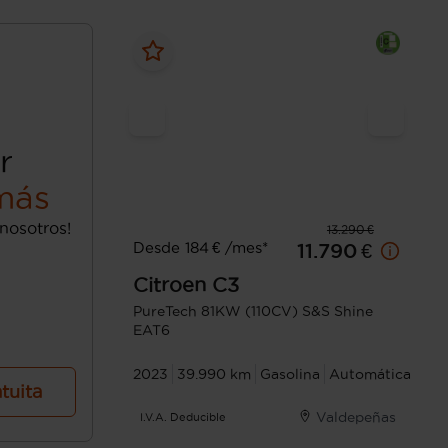
r
más
nosotros!
13.290 €
Desde 184 € /mes*
11.790 €
Citroen
C3
PureTech 81KW (110CV) S&S Shine
EAT6
2023
39.990 km
Gasolina
Automática
atuita
Valdepeñas
I.V.A. Deducible