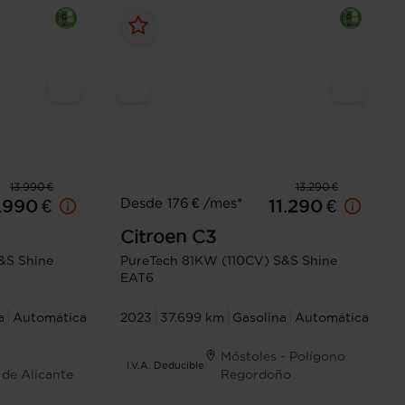
13.990 €
13.290 €
Desde 176 € /mes*
1.990 €
11.290 €
Citroen
C3
&S Shine
PureTech 81KW (110CV) S&S Shine
EAT6
a
Automática
2023
37.699 km
Gasolina
Automática
Móstoles - Polígono
I.V.A. Deducible
 de Alicante
Regordoño