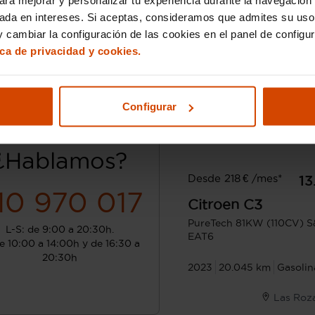
sada en intereses. Si aceptas, consideramos que admites su uso
 cambiar la configuración de las cookies en el panel de configu
ica de privacidad y cookies.
Configurar
¿Hablamos?
Desde 218 € /mes*
13
10 970 017
Citroen
C3
PureTech 81KW (110CV) S
L-S: de 9:00 a 20:30h.
EAT6
e 10:00 a 14:00h y de 16:30 a
20:30h
2023
20.045 km
Gasolin
Las Roz